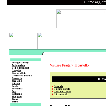
Ultimo aggior
Sabato, 
La guida di Praga
Alberghi a Praga
Visitare Praga
> Il castello
Antiquariato
Bed & Breakfast
Camping
Case in affitto
Cristallo di Boemia
Discoteche
IL C
Jazz Club
Librerie
Parchi
La storia
Porcellana
Il primo Cortile
Pub
Il secondo cortile
Ristoranti
Il terzo cortile
Shopping
Teatri
Terme