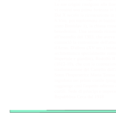
Le sue origini risalgono alla fin
vi costruì una prima fortezza in 
Dal X secolo la ricostruzione in 
S.Vito, poi trasformata in basilic
sotto Bretislav 1), la chiesa rom
benedettino. Una seconda ricostr
all'incendio del 1303, che aveva
cominciò la costruzione dell'attu
d'Arras. D'allora (XV sec.) iniz
architettonico specialmente sotto
Imperiale e giardini), Rodolfò II
(1612-19), che con la costruzion
trasformazione del Castello dall'
Sotto l'Imperatrice Maria Teresa
inglobata nel primo cortile (prog
raggiunge così l'aspetto odierno 
cortili. Sede di principi e impera
Repubblica Ceca dal 1918