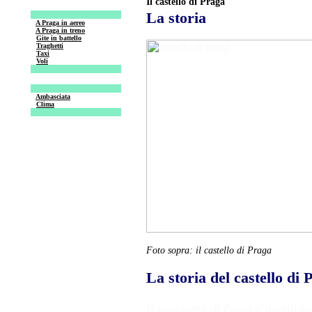
Il castello di Praga
La storia
A Praga in aereo
A Praga in treno
Gite in battello
Traghetti
Taxi
Voli
Ambasciata
Clima
Foto sopra: il castello di Praga
La storia del castello di 
Il panorama di Praga è dominato 